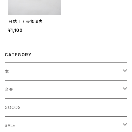
日誌Ⅰ / 東郷清丸
¥1,100
CATEGORY
本
エッセイ・日記
音楽
生き方
◎ NEWFOLK特集
GOODS
短歌・詩集
◎ シンガーソングライター特集
SALE