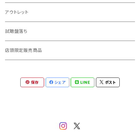
ZINE・リトルプレス
CD
LP
アウトレット
趣味・暮らし
LP（レコード）
CD・TAPE・7インチ
試聴盤落ち
音楽・映画・芸術
TAPE（カセットテープ）
店頭限定販売商品
料理・食べもの
邦楽
保存
シェア
LINE
ポスト
自然・動物・植物
洋楽
歴史・社会・人文学
旅・まちあるき