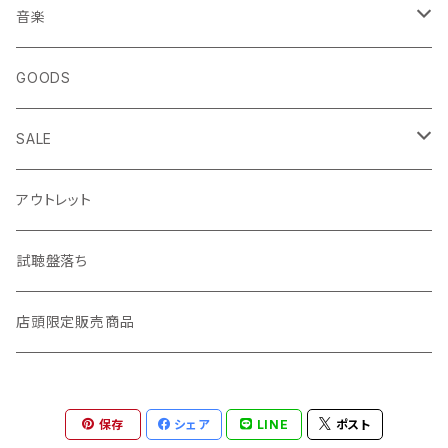
エッセイ・日記
音楽
生き方
◎ NEWFOLK特集
GOODS
短歌・詩集
◎ シンガーソングライター特集
SALE
ZINE・リトルプレス
CD
LP
アウトレット
趣味・暮らし
LP（レコード）
CD・TAPE・7インチ
試聴盤落ち
音楽・映画・芸術
TAPE（カセットテープ）
店頭限定販売商品
料理・食べもの
邦楽
保存
シェア
LINE
ポスト
自然・動物・植物
洋楽