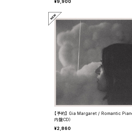
¥9,900
【予約】 Gia Margaret / Romantic Pia
内盤CD）
¥2,860