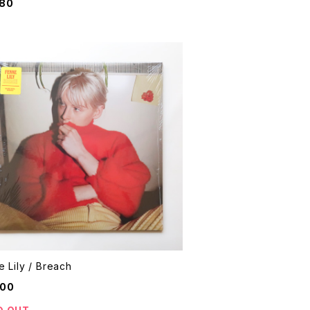
680
 Lily / Breach
400