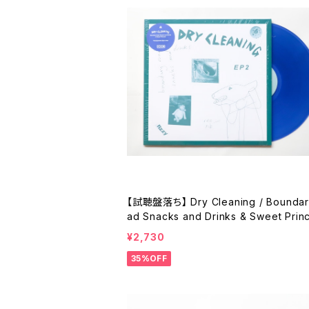
【試聴盤落ち】 Dry Cleaning / Boundar
ad Snacks and Drinks & Sweet Prin
¥2,730
35%OFF