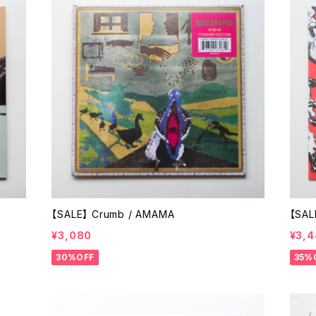
【SALE】 Crumb / AMAMA
【SALE
¥3,080
¥3,4
30%OFF
35%