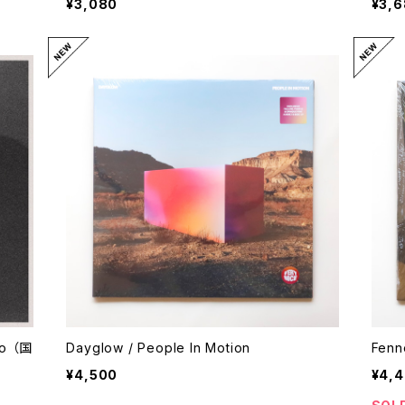
¥3,080
¥3,
no （国
Dayglow / People In Motion
Fenne
¥4,500
¥4,