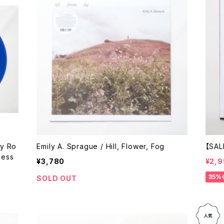
y Ro
Emily A. Sprague / Hill, Flower, Fog
【SALE
cess
¥3,780
¥2,
35%
SOLD OUT