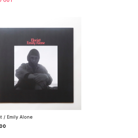
D OUT
st / Emily Alone
500