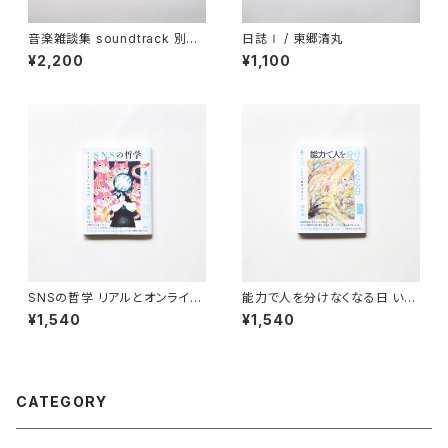
音楽雑談集 soundtrack 別冊
日誌Ⅰ / 東郷清丸
サテツマガジン
¥2,200
¥1,100
SNSの哲学 リアルとオンライン
能力で人を分けなくなる日 いの
のあいだ / 戸谷洋志
ちと価値のあいだ / 最首悟
¥1,540
¥1,540
CATEGORY