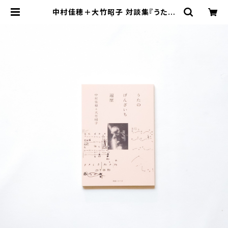
中村佳穂＋大竹昭子 対談集『うたの
げんざいち 遍歴』 | 本と音楽の店 つぐ
み