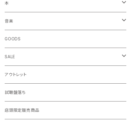
本
エッセイ・日記
音楽
生き方
◎ NEWFOLK特集
GOODS
短歌・詩集
◎ シンガーソングライター特集
SALE
ZINE・リトルプレス
CD
LP
アウトレット
趣味・暮らし
LP（レコード）
CD・TAPE・7インチ
試聴盤落ち
音楽・映画・芸術
TAPE（カセットテープ）
店頭限定販売商品
料理・食べもの
邦楽