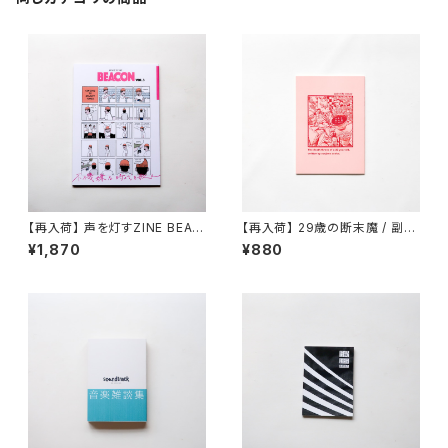
【再入荷】 声を灯すZINE BEAC
【再入荷】 29歳の断末魔 / 副島
ON vol.3
あすか
¥1,870
¥880