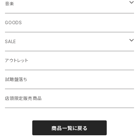
エッセイ・日記
音楽
生き方
◎ NEWFOLK特集
GOODS
短歌・詩集
◎ シンガーソングライター特集
SALE
ZINE・リトルプレス
CD
LP
アウトレット
趣味・暮らし
LP（レコード）
CD・TAPE・7インチ
試聴盤落ち
音楽・映画・芸術
TAPE（カセットテープ）
店頭限定販売商品
料理・食べもの
邦楽
商品一覧に戻る
自然・動物・植物
洋楽