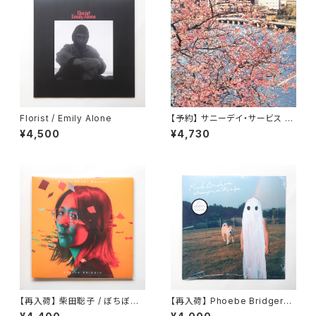
Florist / Emily Alone
【予約】 サニーデイ・サービス /
東京 （LP）
¥4,500
¥4,730
【再入荷】 柴田聡子 / ぼちぼち
【再入荷】 Phoebe Bridgers /
銀河
Stranger In The Alps