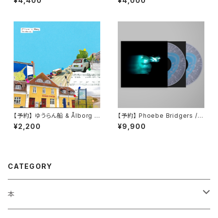
¥4,400
¥4,000
【予約】 ゆうらん船 & Ålborg /
【予約】 Phoebe Bridgers / L
The other day,(7inch)
ost Weekend （国内盤LP）
¥2,200
¥9,900
CATEGORY
本