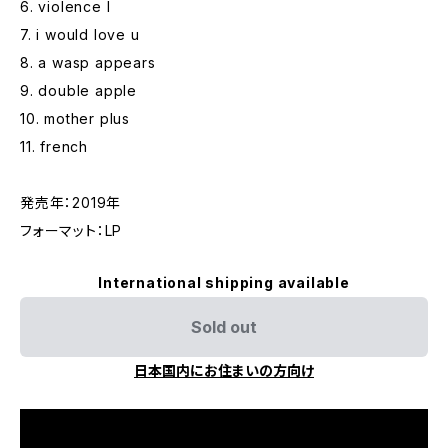
6. violence I
7. i would love u
8. a wasp appears
9. double apple
10. mother plus
11. french
発売年：2019年
フォーマット：LP
International shipping available
Sold out
日本国内にお住まいの方向け