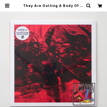
They Are Gutting A Body Of W
ater / Destiny XL | 本と音楽の店
つぐみ