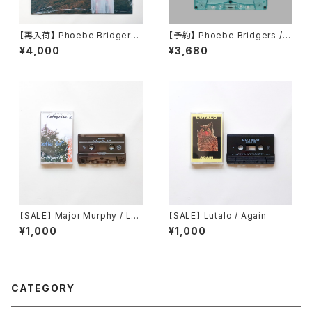
【再入荷】 Phoebe Bridgers /
【予約】 Phoebe Bridgers / L
Stranger In The Alps
ost Weekend （カセット）
¥4,000
¥3,680
【SALE】 Major Murphy / Laf
【SALE】 Lutalo / Again
ayette EP
¥1,000
¥1,000
CATEGORY