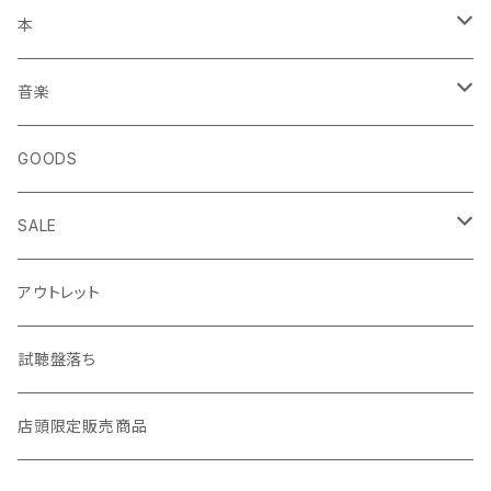
本
エッセイ・日記
音楽
生き方
◎ NEWFOLK特集
GOODS
短歌・詩集
◎ シンガーソングライター特集
SALE
ZINE・リトルプレス
CD
LP
アウトレット
趣味・暮らし
LP（レコード）
CD・TAPE・7インチ
試聴盤落ち
音楽・映画・芸術
TAPE（カセットテープ）
店頭限定販売商品