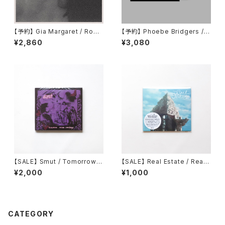
【予約】 Gia Margaret / Roma
【予約】 Phoebe Bridgers / L
ntic Piano （国内盤CD）
ost Weekend （国内盤CD）
¥2,860
¥3,080
【SALE】 Smut / Tomorrow C
【SALE】 Real Estate / Real
omes Crashing
Estate
¥2,000
¥1,000
CATEGORY