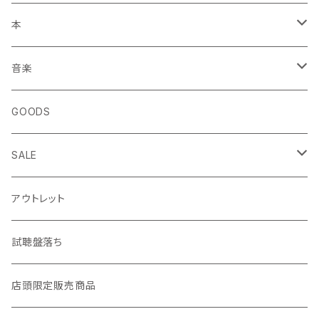
本
エッセイ・日記
音楽
生き方
◎ NEWFOLK特集
GOODS
短歌・詩集
◎ シンガーソングライター特集
SALE
ZINE・リトルプレス
CD
LP
アウトレット
趣味・暮らし
LP（レコード）
CD・TAPE・7インチ
試聴盤落ち
音楽・映画・芸術
TAPE（カセットテープ）
店頭限定販売商品