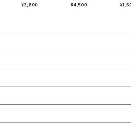
）
フー・ドゥ・ユー・ラブ（2
We Don't Know Wha
京都市南
¥3,800
¥4,500
¥1,5
ndプレス）
t Love Is