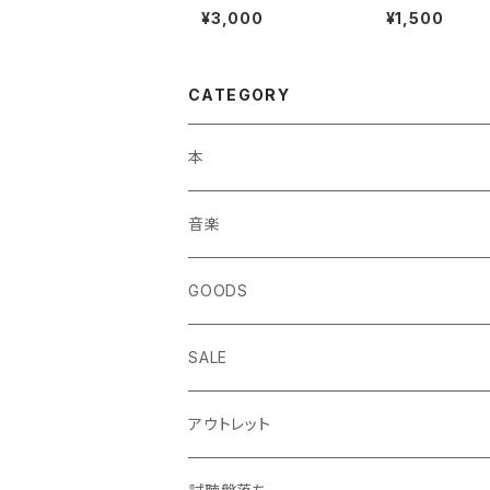
央の憂鬱 （CD）
ジリジリ （7inch
¥3,000
¥1,500
CATEGORY
本
エッセイ・日記
音楽
生き方
◎ NEWFOLK特集
GOODS
短歌・詩集
◎ シンガーソングライター特集
SALE
ZINE・リトルプレス
CD
LP
アウトレット
趣味・暮らし
LP（レコード）
CD・TAPE・7インチ