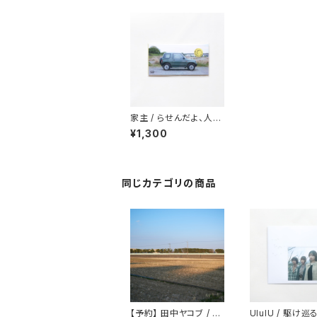
家主 / らせんだよ、人生
は
¥1,300
同じカテゴリの商品
【予約】 田中ヤコブ / 県
UlulU / 駆け巡