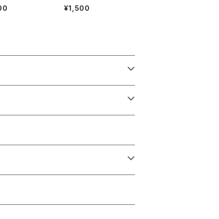
区 （7inch）
い （7inch）
00
¥1,500