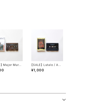
】 Major Murph
【SALE】 Lutalo / Aga
afayette EP
in
00
¥1,000