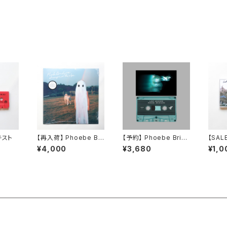
キスト
【再入荷】 Phoebe Bri
【予約】 Phoebe Brid
【SALE
dgers / Stranger In
gers / Lost Weeken
y / L
¥4,000
¥3,680
¥1,0
The Alps
d （カセット）