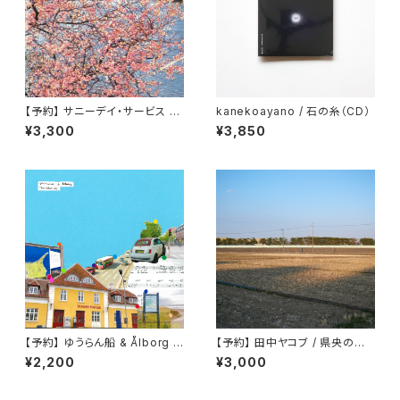
【予約】 サニーデイ・サービス /
kanekoayano / 石の糸（CD）
東京 （CD）
¥3,300
¥3,850
【予約】 ゆうらん船 & Ålborg /
【予約】 田中ヤコブ / 県央の憂
The other day,(7inch)
鬱 （CD）
¥2,200
¥3,000