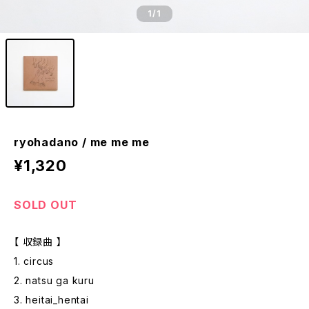
1
/1
ryohadano / me me me
¥1,320
SOLD OUT
【 収録曲 】
1. circus
2. natsu ga kuru
3. heitai_hentai