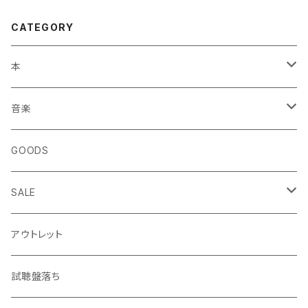
CATEGORY
本
エッセイ・日記
音楽
生き方
◎ NEWFOLK特集
GOODS
短歌・詩集
◎ シンガーソングライター特集
SALE
ZINE・リトルプレス
CD
LP
アウトレット
趣味・暮らし
LP（レコード）
CD・TAPE・7インチ
試聴盤落ち