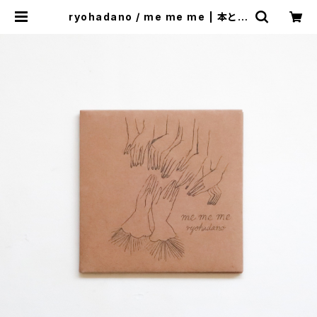
ryohadano / me me me | 本と音
楽の店 つぐみ