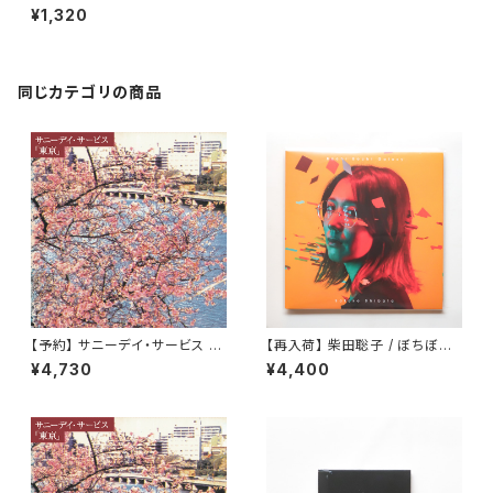
¥1,320
同じカテゴリの商品
【予約】 サニーデイ・サービス /
【再入荷】 柴田聡子 / ぼちぼち
東京 （LP）
銀河
¥4,730
¥4,400