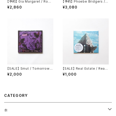
【予約】 Gia Margaret / Roma
【予約】 Phoebe Bridgers / L
ntic Piano （国内盤CD）
ost Weekend （国内盤CD）
¥2,860
¥3,080
【SALE】 Smut / Tomorrow C
【SALE】 Real Estate / Real
omes Crashing
Estate
¥2,000
¥1,000
CATEGORY
本