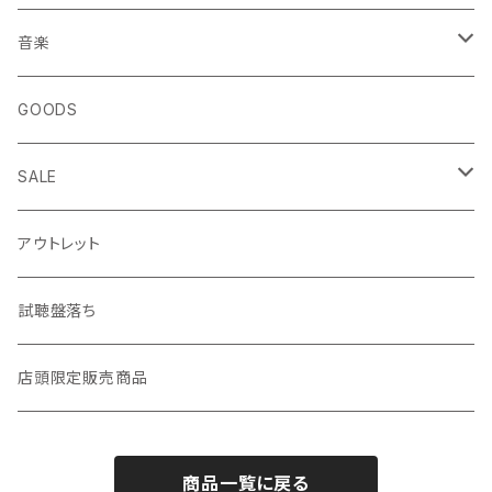
エッセイ・日記
音楽
生き方
◎ NEWFOLK特集
GOODS
短歌・詩集
◎ シンガーソングライター特集
SALE
ZINE・リトルプレス
CD
LP
アウトレット
趣味・暮らし
LP（レコード）
CD・TAPE・7インチ
試聴盤落ち
音楽・映画・芸術
TAPE（カセットテープ）
店頭限定販売商品
料理・食べもの
邦楽
商品一覧に戻る