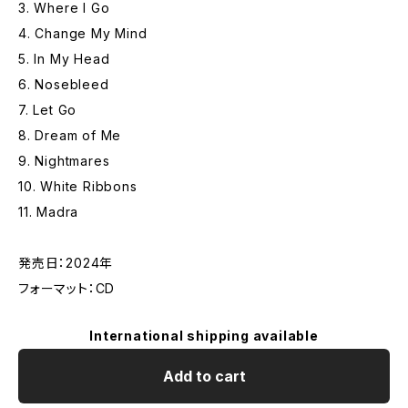
3. Where I Go
4. Change My Mind
5. In My Head
6. Nosebleed
7. Let Go
8. Dream of Me
9. Nightmares
10. White Ribbons
11. Madra
発売日：2024年
フォーマット：CD
International shipping available
Add to cart