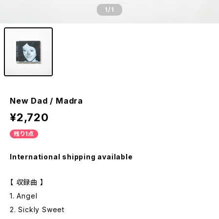
1
/1
New Dad / Madra
¥2,720
残り1点
International shipping available
【 収録曲 】
1. Angel
2. Sickly Sweet