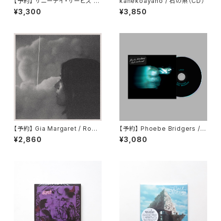
【予約】 サニーデイ・サービス /
kanekoayano / 石の糸（CD）
東京 （CD）
¥3,300
¥3,850
【予約】 Gia Margaret / Roma
【予約】 Phoebe Bridgers / L
ntic Piano （国内盤CD）
ost Weekend （国内盤CD）
¥2,860
¥3,080