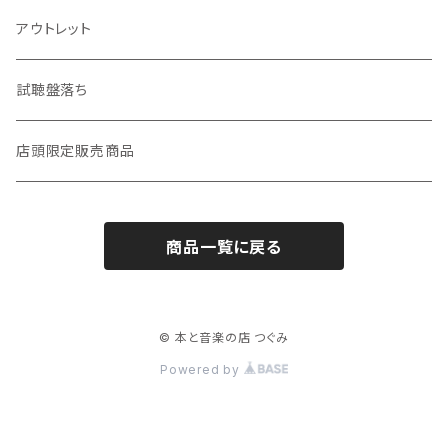
ZINE・リトルプレス
CD
LP
アウトレット
趣味・暮らし
LP（レコード）
CD・TAPE・7インチ
試聴盤落ち
音楽・映画・芸術
TAPE（カセットテープ）
店頭限定販売商品
料理・食べもの
邦楽
商品一覧に戻る
自然・動物・植物
洋楽
歴史・社会・人文学
© 本と音楽の店 つぐみ
Powered by
旅・まちあるき