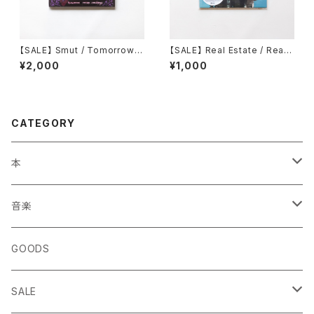
【SALE】 Smut / Tomorrow C
【SALE】 Real Estate / Real
omes Crashing
Estate
¥2,000
¥1,000
CATEGORY
本
エッセイ・日記
音楽
生き方
◎ NEWFOLK特集
GOODS
短歌・詩集
◎ シンガーソングライター特集
SALE