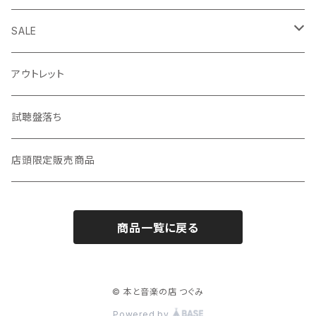
短歌・詩集
◎ シンガーソングライター特集
SALE
ZINE・リトルプレス
CD
LP
アウトレット
趣味・暮らし
LP（レコード）
CD・TAPE・7インチ
試聴盤落ち
音楽・映画・芸術
TAPE（カセットテープ）
店頭限定販売商品
料理・食べもの
邦楽
商品一覧に戻る
自然・動物・植物
洋楽
歴史・社会・人文学
© 本と音楽の店 つぐみ
Powered by