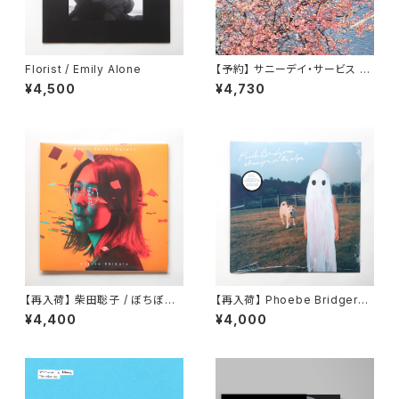
Florist / Emily Alone
【予約】 サニーデイ・サービス /
東京 （LP）
¥4,500
¥4,730
【再入荷】 柴田聡子 / ぼちぼち
【再入荷】 Phoebe Bridgers /
銀河
Stranger In The Alps
¥4,400
¥4,000