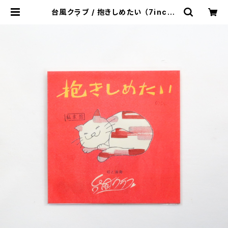
台風クラブ / 抱きしめたい （7inch）
| 本と音楽の店 つぐみ