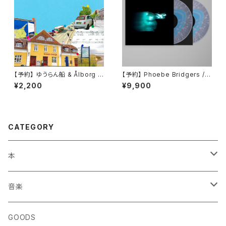
【予約】 ゆうらん船 & Ålborg /
【予約】 Phoebe Bridgers / L
The other day,(7inch)
ost Weekend （国内盤LP）
¥2,200
¥9,900
CATEGORY
本
エッセイ・日記
音楽
生き方
◎ NEWFOLK特集
GOODS