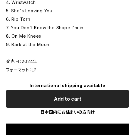
4. Wristwatch
5. She's Leaving You
6. Rip Torn
7. You Don't Know the Shape I'm in
8. On Me Knees
9. Bark at the Moon
発売日：2024年
フォーマット：LP
International shipping available
Add to cart
日本国内にお住まいの方向け