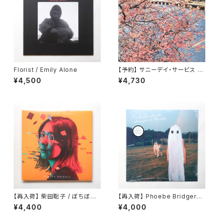
Florist / Emily Alone
【予約】 サニーデイ・サービス /
東京 （LP）
¥4,500
¥4,730
【再入荷】 柴田聡子 / ぼちぼち
【再入荷】 Phoebe Bridgers /
銀河
Stranger In The Alps
¥4,400
¥4,000