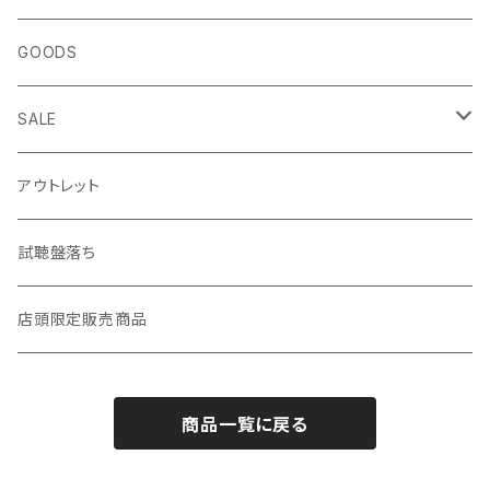
生き方
◎ NEWFOLK特集
GOODS
短歌・詩集
◎ シンガーソングライター特集
SALE
ZINE・リトルプレス
CD
LP
アウトレット
趣味・暮らし
LP（レコード）
CD・TAPE・7インチ
試聴盤落ち
音楽・映画・芸術
TAPE（カセットテープ）
店頭限定販売商品
料理・食べもの
邦楽
商品一覧に戻る
自然・動物・植物
洋楽