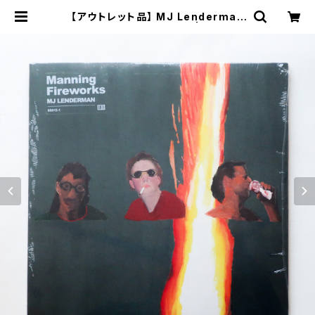
【アウトレット品】 MJ Lenderman
/ Manning Fireworks | 本と音楽
の店 つぐみ