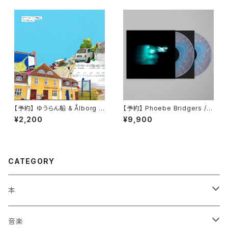
【予約】 ゆうらん船 & Ålborg /
【予約】 Phoebe Bridgers / L
The other day,(7inch)
ost Weekend （国内盤LP）
¥2,200
¥9,900
CATEGORY
本
エッセイ・日記
音楽