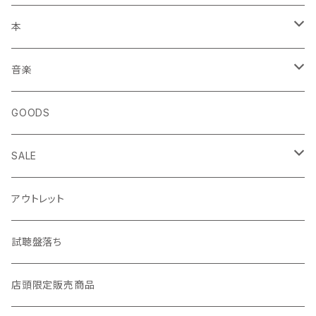
本
エッセイ・日記
音楽
生き方
◎ NEWFOLK特集
GOODS
短歌・詩集
◎ シンガーソングライター特集
SALE
ZINE・リトルプレス
CD
LP
アウトレット
趣味・暮らし
LP（レコード）
CD・TAPE・7インチ
試聴盤落ち
音楽・映画・芸術
TAPE（カセットテープ）
店頭限定販売商品