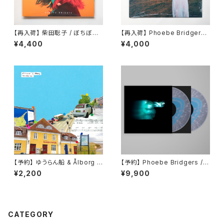
【再入荷】 柴田聡子 / ぼちぼち
【再入荷】 Phoebe Bridgers /
銀河
Stranger In The Alps
¥4,400
¥4,000
【予約】 ゆうらん船 & Ålborg /
【予約】 Phoebe Bridgers / L
The other day,(7inch)
ost Weekend （国内盤LP）
¥2,200
¥9,900
CATEGORY