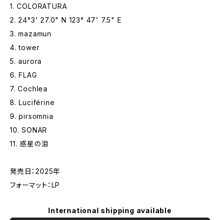
1. COLORATURA
2. 24°3' 27.0" N 123° 47' 7.5" E
3. mazamun
4. tower
5. aurora
6. FLAG
7. Cochlea
8. Luciférine
9. pirsomnia
10. SONAR
11. 惑星の泪
発売日：2025年
フォーマット：LP
International shipping available