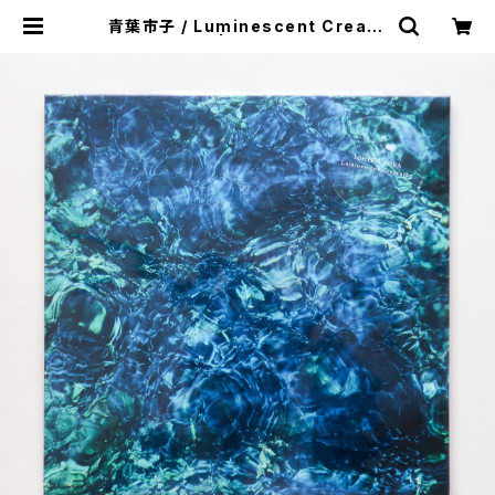
青葉市子 / Luminescent Creatu
res（通常盤） | 本と音楽の店 つぐみ