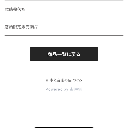
趣味・暮らし
LP（レコード）
CD・TAPE・7インチ
試聴盤落ち
音楽・映画・芸術
TAPE（カセットテープ）
店頭限定販売商品
料理・食べもの
邦楽
商品一覧に戻る
自然・動物・植物
洋楽
歴史・社会・人文学
© 本と音楽の店 つぐみ
Powered by
旅・まちあるき
本屋さんの本