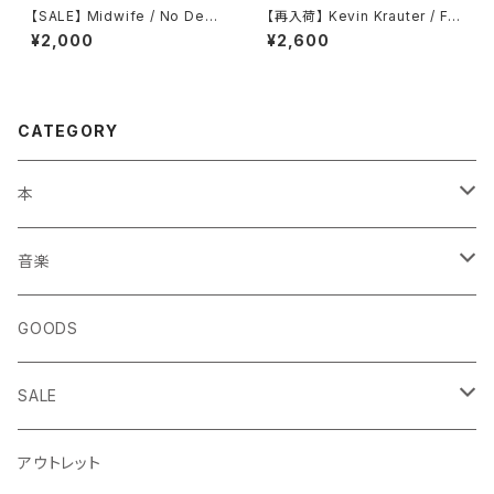
【SALE】 Midwife / No Depr
【再入荷】 Kevin Krauter / Ful
ession in Heaven
l Hand
¥2,000
¥2,600
CATEGORY
本
エッセイ・日記
音楽
生き方
◎ NEWFOLK特集
GOODS
短歌・詩集
◎ シンガーソングライター特集
SALE
ZINE・リトルプレス
CD
LP
アウトレット