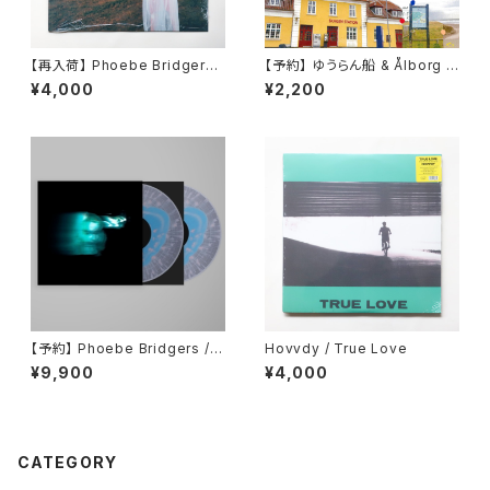
【再入荷】 Phoebe Bridgers /
【予約】 ゆうらん船 & Ålborg /
Stranger In The Alps
The other day,(7inch)
¥4,000
¥2,200
【予約】 Phoebe Bridgers / L
Hovvdy / True Love
ost Weekend （国内盤LP）
¥9,900
¥4,000
CATEGORY