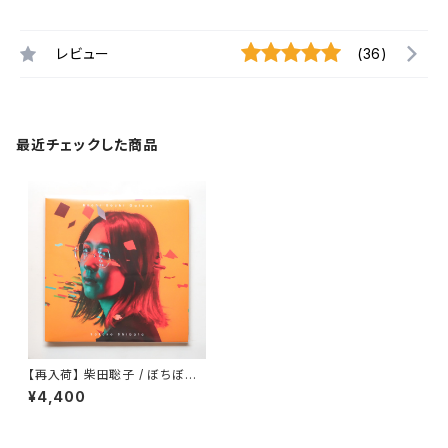
レビュー
(36)
最近チェックした商品
【再入荷】 柴田聡子 / ぼちぼち
銀河
¥4,400