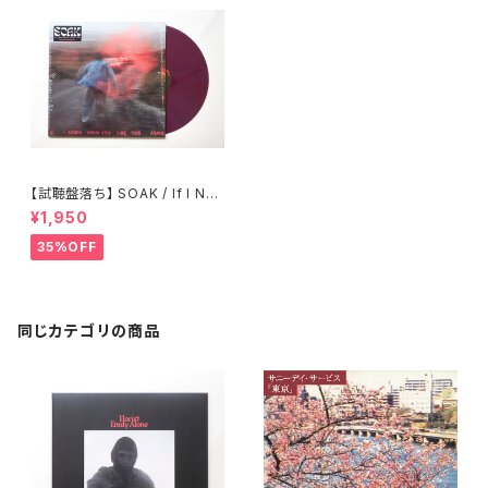
【試聴盤落ち】 SOAK / If I Nev
er Know You Like This Aga
¥1,950
in
35%OFF
同じカテゴリの商品