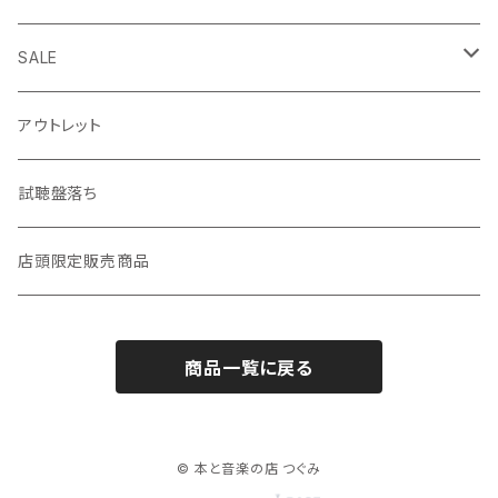
短歌・詩集
◎ シンガーソングライター特集
SALE
ZINE・リトルプレス
CD
LP
アウトレット
趣味・暮らし
LP（レコード）
CD・TAPE・7インチ
試聴盤落ち
音楽・映画・芸術
TAPE（カセットテープ）
店頭限定販売商品
料理・食べもの
邦楽
商品一覧に戻る
自然・動物・植物
洋楽
歴史・社会・人文学
© 本と音楽の店 つぐみ