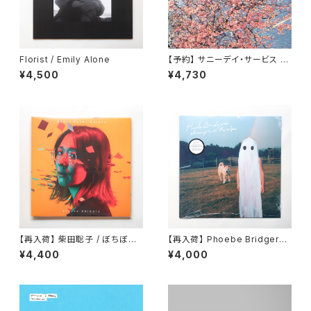
Florist / Emily Alone
【予約】 サニーデイ・サービス /
東京 （LP）
¥4,500
¥4,730
【再入荷】 柴田聡子 / ぼちぼち
【再入荷】 Phoebe Bridgers /
銀河
Stranger In The Alps
¥4,400
¥4,000