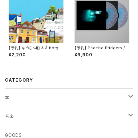
【予約】 ゆうらん船 & Ålborg /
【予約】 Phoebe Bridgers / L
The other day,(7inch)
ost Weekend （国内盤LP）
¥2,200
¥9,900
CATEGORY
本
エッセイ・日記
音楽
生き方
◎ NEWFOLK特集
GOODS