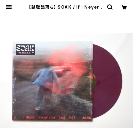
【試聴盤落ち】 SOAK / If I Never K
now You Like This Again | 本と
音楽の店 つぐみ